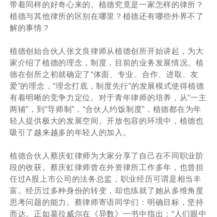
带着同样的好奇心来的。植德究竟是一家怎样的律所？
植德与其他律所的区别在哪里？植德还有哪些外界不了
解的事情？
植德创始合伙人张文良律师从植德创所开始讲起，为大
家介绍了植德的理念，制度，目前的业务发展情况。植
德在创所之初就确定了“体面、专业、合作、进取、友
爱”的理念，“理念打底，制度先行”的发展模式使得植德
有着明晰的竞争力定位。对于青年律师的培养，从“一主
两辅”，到“导师制”，“合伙人约饭制度”，植德都在为年
轻人提供极大的发展空间。开放包容的环境中，植德也
吸引了越来越多的年轻人的加入。
植德合伙人蔡庆虹律师为大家分享了自己在不同职业阶
段的收获。蔡庆虹律师曾在外资律所工作多年，也曾担
任过A股上市公司的法务总监，职业经历可谓是相当丰
富。经历过多种身份的转变，却也练就了她从多维角度
思考问题的能力。蔡律师寄语同学们：明确目标，坚持
而达。正如葛拉威尔在《异数》一书中指出：“人们眼中