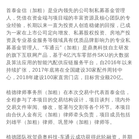
首泰金信（加粗）是业内领先的公司制私募基金管理
人，凭借在资金端与项目端的丰富资源及核心团队的专
业经验，长期以来一直为投资人创造稳健的回报，已成
为一家在上市公司定向增发、私募股权投资、房地产投
资及专业基金服务等领域具有优质品牌影响力的专业私
募基金管理人。“车通云”（加粗）是鼎奥科技自主研发
的旗下互联网产品，基于4亿汽车零部件SKU的大数据
及算法应用的智能汽配供应链服务平台，自2016年以来
持续扩张，2017年底将在全国建设30家配件周转中
心，2018年建设100家直营门店，目标营业额20亿。
植德律师事务所（加粗）在本次交易中代表首泰金信，
全程参与了本项目的交易结构设计，项目谈判，境内外
交易文件审阅、修改，签署与交割等各个环节。本项目
由合伙人金有元（加粗）律师牵头负责，项目成员包括
刘雄平（加粗）律师、巩昱坤（加粗）律师等。
植德团队祝贺鼎奥科技-车通云成功获得此轮融资，并期