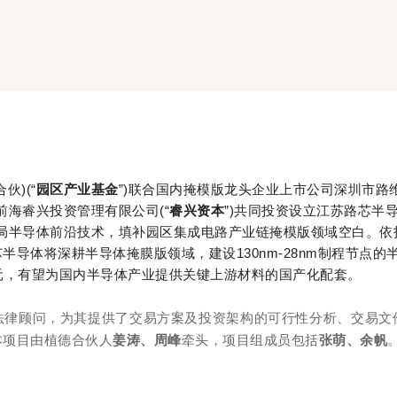
)(“
园区产业基金
”)联合国内掩模版龙头企业上市公司深圳市路
市前海睿兴投资管理有限公司(“
睿兴资本
”)共同投资设立江苏路芯半
布局半导体前沿技术，填补园区集成电路产业链掩模版领域空白。依
导体将深耕半导体掩膜版领域，建设130nm-28nm制程节点的
元，有望为国内半导体产业提供关键上游材料的国产化配套。
法律顾问，为其提供了交易方案及投资架构的可行性分析、交易文
本项目由植德合伙人
姜涛、周峰
牵头，项目组成员包括
张萌、余帆