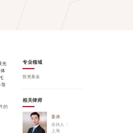
专业领域
维光
导体
投资基金
托
半导
相关律师
件的
。
姜涛
合伙人
|
上海