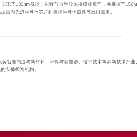
现了180nm及以上制程节点半导体掩膜版量产，并掌握了150n
满足国内先进半导体芯片封装和半导体器件等应用需求。
于投资智能制造与新材料、环保与新能源、信息技术等高新技术产业
域的私募投资机构。