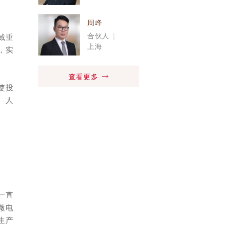
周峰
合伙人
|
域重
上海
，实
查看更多
使投
、人
一直
微电
生产