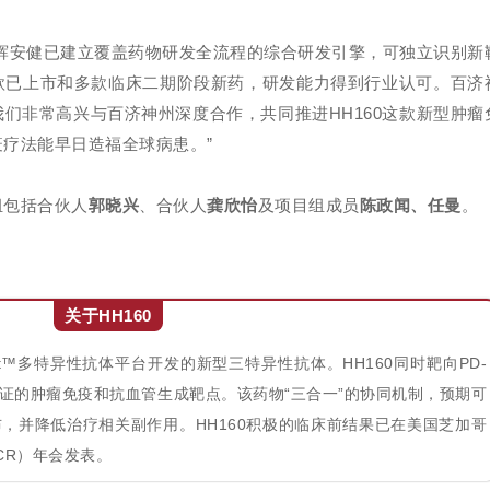
辉安健已建立覆盖药物研发全流程的综合研发引擎，可独立识别新
款已上市和多款临床二期阶段新药，研发能力得到行业认可。百济
们非常高兴与百济神州深度合作，共同推进HH160这款新型肿瘤
疗法能早日造福全球病患。”
组包括合伙人
郭晓兴
、合伙人
龚欣怡
及项目组成员
陈政闻、任曼
。
关于HH160
oost™多特异性抗体平台开发的新型三特异性抗体。HH160同时靶向PD-
临床验证的肿瘤免疫和抗血管生成靶点。该药物“三合一”的协同机制，预期可
，并降低治疗相关副作用。HH160积极的临床前结果已在美国芝加哥
CR）年会发表。