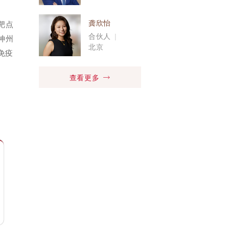
龚欣怡
靶点
合伙人
|
神州
北京
免疫
查看更多