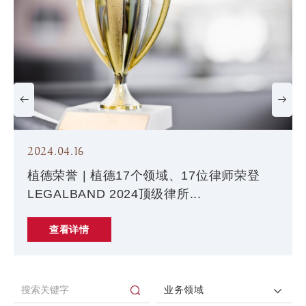
2024.04.16
植德荣誉 | 植德17个领域、17位律师荣登
LEGALBAND 2024顶级律所...
查看详情
业务领域