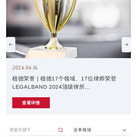
2024.04.16
植德荣誉 | 植德17个领域、17位律师荣登
LEGALBAND 2024顶级律所...
查看详情
业务领域