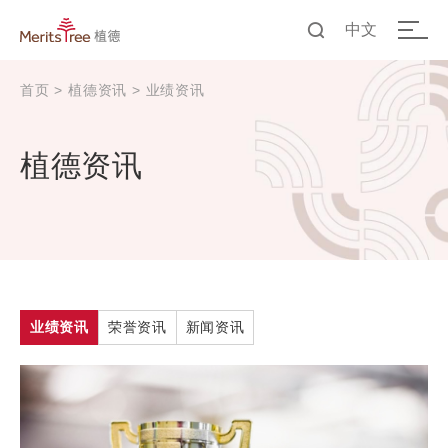
中文
EN
首页
>
植德资讯
>
业绩资讯
中文
植德资讯
业绩资讯
荣誉资讯
新闻资讯