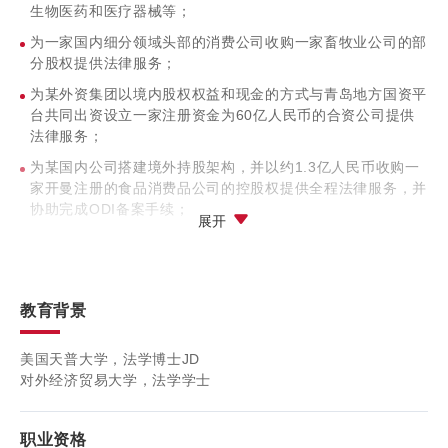
生物医药和医疗器械等；
为一家国内细分领域头部的消费公司收购一家畜牧业公司的部
分股权提供法律服务；
为某外资集团以境内股权权益和现金的方式与青岛地方国资平
台共同出资设立一家注册资金为60亿人民币的合资公司提供
法律服务；
为某国内公司搭建境外持股架构，并以约1.3亿人民币收购一
家开曼注册的食品消费品公司的控股权提供全程法律服务，并
协助完成ODI备案手续；
展开
为一家外资餐饮连锁品牌在中国的特许经营业务的设立和运营
提供法律服务；
为一家国内游戏公司接受腾讯A轮股权融资提供法律服务，并
教育背景
协助公司设立员工股权激励计划；
为一家外资卫生用品公司出售其在境内运营的仓储物业资产提
美国天普大学，法学博士JD
供法律服务；
对外经济贸易大学，法学学士
为一家国有钢铁公司在加拿大投资矿产权益提供法律服务；
为一家外资集团公司收购一家欧洲飞机融资租赁公司30%的股
职业资格