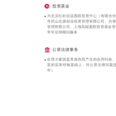
安徽义安矿业有限公司与上海公圣建筑工
投资基金
股东、董事损害公司利益案若干
为北京红杉信远股权投资中心（有限合
公司、企业主体印章、证照返还类纠纷若
井冈山北源创业投资管理有限公司、共
管理有限公司、上海高鲲股权投资基金管
常年法律顾问服务
公章法律事务
处理大量因盖章真伪而产生的合同纠纷
富的实务经验基础上，对公章法律问题进
年）