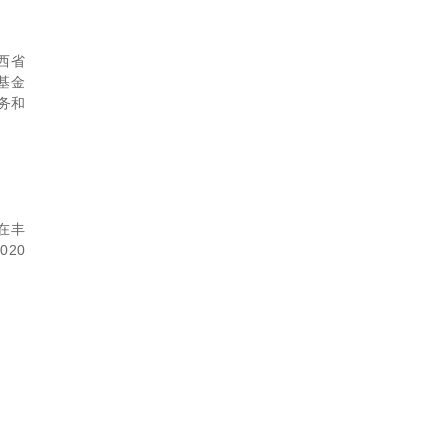
西省
基金
务和
在丰
20