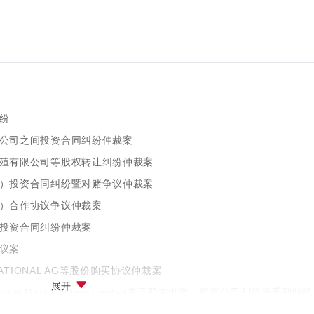
纷
公司之间投资合同纠纷仲裁案
殖有限公司等股权转让纠纷仲裁案
）投资合同纠纷暨对赌争议仲裁案
）合作协议争议仲裁案
投资合同纠纷仲裁案
议案
NATIONAL AG等股份购买协议仲裁案
展开
ited与Eminent Gain Holding Limited关于股东出资、损害公司利益等系列纠纷