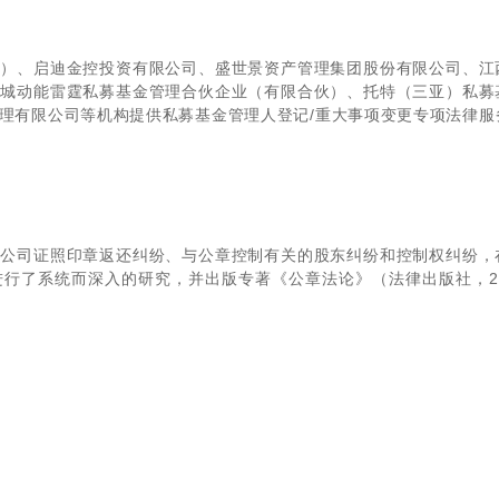
程有限公司、德清宏信靖和企业管理有限公司等股东资格确认纠纷
伙）、启迪金控投资有限公司、盛世景资产管理集团股份有限公司、江
干
青城动能雷霆私募基金管理合伙企业（有限合伙）、托特（三亚）私募
理有限公司等机构提供私募基金管理人登记/重大事项变更专项法律服
、公司证照印章返还纠纷、与公章控制有关的股东纠纷和控制权纠纷，
行了系统而深入的研究，并出版专著《公章法论》（法律出版社，20