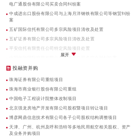
电广通股份有限公司买卖合同纠纷案
中成进出口股份有限公司与上海月洋钢铁有限公司等钢贸纠纷
案
五矿国际信托有限公司多宗风险项目清收及处置
五矿证券有限公司多宗风险项目清收及处置
平安信托有限责任公司特定风险项目处置
展开
中国华融国际控股有限公司及其子公司多宗金融纠纷案
中国民生信托有限公司系列资管责任争议案
投融资并购
昆仑信托有限责任公司资管责任争议案
珠海证券有限公司重组项目
上海文盛诉清华大学清算责任纠纷案
珠海市商业银行股份有限公司重组
中国电子工程设计院整体改制项目
北京强龙房地产开发有限公司股权暨项目转让项目
博彦网鼎信息技术有限公司各子公司股权结构调整项目
天津、广州、杭州及呼和浩特等多地民用航空相关股权、资产
及业务并购项目