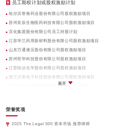
员工期权计划或股权激励计划
券项目
哈尔滨誉衡药业股份有限公司股权激励项目
河北以岭医药集团有限公司面向合格投资者公开发行可交换公
司债券项目
苏州良辰生物医药科技有限公司股权激励项目
雅本化学股份有限公司非公开发行股票项目
滨化集团股份有限公司员工持股计划
包头雅本投资管理有限公司非公开发行可交换公司债券项目
江苏华兰药用新材料股份有限公司股权激励项目
江阴市夏港长江拆船厂发行债务融资工具项目
山东万通液压股份有限公司股权激励项目
江阴中南重工股份有限公司发行短期融资券项目
苏州世华科技股份有限公司股权激励项目
江苏怡达化学股份有限公司股权激励项目
浙江洁美电子科技股份有限公司股权激励项目
展开
中南红文化集团股份有限公司股权激励项目
哈尔滨誉衡药业股份有限公司股权激励项目
浙江洁美电子科技股份有限公司第一期员工持股计划
荣誉奖项
浙江永强集团股份有限公司第一期员工持股计划
2025
The Legal 500 资本市场 推荐律师