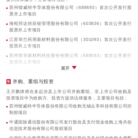
苏州锴威特半导体股份有限公司（688693）首次公开发行股
票并上市项目
海程邦达供应链管理股份有限公司（603836）首次公开发行
股票并上市项目
江苏华兰药用新材料股份有限公司（301093）首次公开发行
股票并上市项目
苏州世华新材料科技股份有限公司（688093）首次公开发行
股票并上市项目
展开
浙江洁美电子科技股份有限公司（002859）首次公开发行股
票并上市项目
并购、重组与投资
江苏怡达化学股份有限公司（300721）首次公开发行股票并
王月鹏律师在多起涉及上市公司并购重组、非上市公司收购及
上市项目
投资项目中为收购方、投资方提供法律服务，主要项目包括：
北京科蓝软件系统股份有限公司（300663）首次公开发行股
苏州锴威特半导体股份有限公司收购无锡众享科技有限公司控
票并上市项目
制权项目
江阴江化微电子材料股份有限公司（603078）首次公开发行
中通国脉通信股份有限公司发行股份及支付现金收购上海共创
股票并上市项目
信息技术股份有限公司股权项目
江苏丽岛新材料股份有限公司（603937）首次公开发行股票