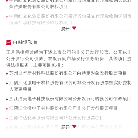
中南红文化集团股份有限公司发行股份及支付现金收购大唐辉
并上市项目
煌传媒股份有限公司股权项目
东方网力科技股份有限公司（300367）首次公开发行股票并
中南红文化集团股份有限公司发行股份及支付现金收购深圳市
上市项目
值尚互动科技有限公司股权项目
展开
雅本化学股份有限公司（300261）首次公开发行股票并上市
中南红文化集团股份有限公司发行股份及支付现金收购上海极
项目
光网络有限公司股权项目
再融资项目
苏州恒久光电科技股份有限公司（002808）首次公开发行股
哈尔滨誉衡药业股份有限公司收购山西普德药业股份有限公司
王月鹏律师曾经为下述上市公司的非公开发行股票、公开或非
票并上市项目
股权项目
公开发行公司债券、在银行间市场发行债务融资工具等项目提
浙江永强集团股份有限公司（002489）首次公开发行股票并
青岛拾玉健康科技有限公司收购青岛双鲸药业股份有限公司股
供法律服务，主要项目包括：
上市项目
权项目
苏州世华新材料科技股份有限公司向特定对象发行股票项目
江阴江化微电子材料股份有限公司非公开发行股票暨实际控制
人变更项目
浙江洁美电子科技股份有限公司公开发行可转换公司债券项目
江阴江化微电子材料股份有限公司非公开发行股票项目
江苏怡达化学股份有限公司非公开发行股票项目
临海市永强投资有限公司非公开发行可交换公司债券项目
展开
中南红文化集团股份有限公司面向合格投资者公开发行公司债