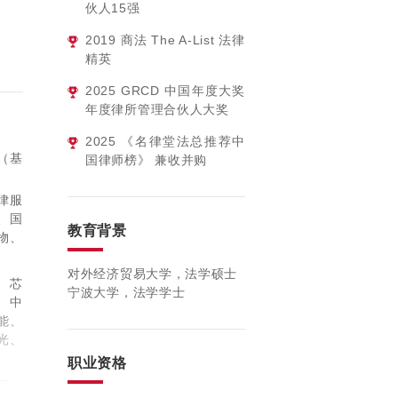
伙人15强
2019
商法 The A-List 法律
精英
2025
GRCD 中国年度大奖
年度律所管理合伙人大奖
2025
《名律堂法总推荐中
（基
国律师榜》 兼收并购
律服
、国
教育背景
物、
对外经济贸易大学，法学硕士
、芯
宁波大学，法学学士
、中
能、
几光、
职业资格
际、