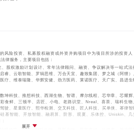
的风险投资、私募股权融资或外资并购项目中为项目所涉的投资人
供法律服务，主要项目包括：
立、股权激励计划设计、常年法律顾问、融资、争议解决等一站式法
芯启睿、云歌智能、罗辑思维、万合天宜、趣致集团、梦之城（阿狸）
泰医疗、维泰瑞隆、华辉安健、劲方医药、莱诺医疗、天广实、昌进生
、数坤科技、推想科技、西湖生物、智谱、摩尔线程、芯华章、芯耀辉
永辉彩食鲜、三顿半、店匠、小电、老路识堂、Nreal、喜茶、瑞科生物
能驾驶、星童医疗、熙华检测、交叉科技、匠人科技、买单侠、幂律智
、海柔、硅基智能、开放智能、融易算、阶形、观夏、乐体控、Uniskin、
目；
展开
、帧观德芯、每实、彩科生物、晟斯生物、易宠商城、玖维客、雅达国