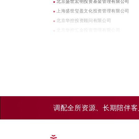
北京盛世宏明投资基金管理有限公司
上海盛世玺盈文化投资管理有限公司
北京华控投资顾问有限公司
北京华控汇金投资管理有限公司
北京华控科创投资顾问有限公司
陆家嘴（浙江）资产管理有限公司
北京融汇天使投资管理有限公司
宁波丰厚互联投资管理有限公司
重庆盛世启宏股权投资基金管理有限公司
深圳市人民金台股权投资有限公司
北京高陆投资管理有限公司
调配全所资源、长期陪伴客
中核全联投资基金管理（北京）有限公司
北京中核全联投资管理有限公司
中核鼎元（北京）投资管理有限公司
智誉股权投资基金管理（深圳）有限公司