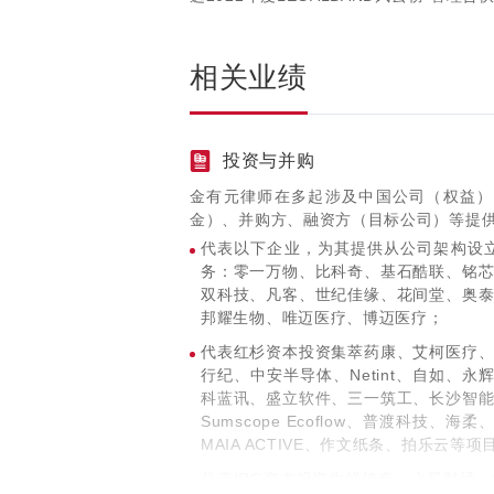
相关业绩
投资与并购
金有元律师在多起涉及中国公司（权益）
金）、并购方、融资方（目标公司）等提
代表以下企业，为其提供从公司架构设
务：零一万物、比科奇、基石酷联、铭
双科技、凡客、世纪佳缘、花间堂、奥
邦耀生物、唯迈医疗、博迈医疗；
代表红杉资本投资集萃药康、艾柯医疗
行纪、中安半导体、Netint、自如、
科蓝讯、盛立软件、三一筑工、长沙智
Sumscope Ecoflow、普渡科技
MAIA ACTIVE、作文纸条、拍乐云等项
代表IDG资本投资生鲜传奇、火星财经