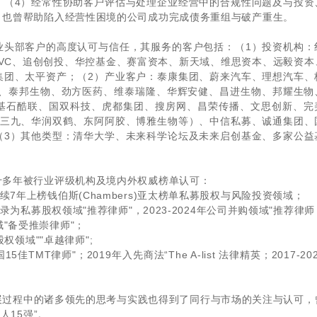
；（4）经常性协助客户评估与处理企业经营中的合规性问题及与投资
，也曾帮助陷入经营性困境的公司成功完成债务重组与破产重生。
业头部客户的高度认可与信任，其服务的客户包括：（1）投资机构：
XVC、追创创投、华控基金、赛富资本、新天域、维思资本、远毅资本
集团、太平资产；（2）产业客户：泰康集团、蔚来汽车、理想汽车、
ys、泰邦生物、劲方医药、维泰瑞隆、华辉安健、昌进生物、邦耀生物
基石酷联、国双科技、虎都集团、搜房网、昌荣传播、文思创新、完
润三九、华润双鹤、东阿阿胶、博雅生物等）、中信私募、诚通集团、
（3）其他类型：清华大学、未来科学论坛及未来启创基金、多家公益
十多年被行业评级机构及境内外权威榜单认可：
25年连续7年上榜钱伯斯(Chambers)亚太榜单私募股权与风险投资领域；
连续6年被收录为私募股权领域"推荐律师"，2023-2024年公司并购领域"推荐律
权领域"备受推崇律师"；
年私募股权领域""卓越律师";
5佳TMT律师"；2019年入先商法“The A-list 法律精英；2017-20
展过程中的诸多领先的思考与实践也得到了同行与市场的关注与认可，
人15强”。