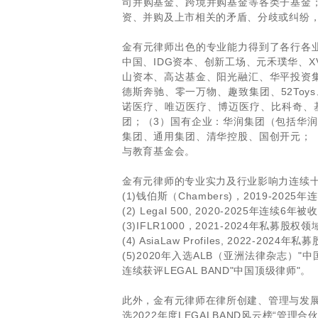
司并购基金、跨境并购基金等各类子基金
资、并购及上市相关的矛盾、分歧或纠纷
金有元律师出色的专业能力得到了各行各
中国、IDG资本、创新工场、元禾璞华、
山资本、高达基金、阳光融汇、华平投资
德斯奔驰、零一万物、趣致集团、52To
诺医疗、唯迈医疗、博迈医疗、比科奇、
团；（3）国有企业：华润集团（包括华
集团、通用集团、清华控股、国创开元；
与教育基金会。
金有元律师的专业实力及行业影响力连续
(1)钱伯斯（Chambers)，2019-20
(2) Legal 500, 2020-2025年
(3)IFLR1000，2021-2024年私募股
(4) AsiaLaw Profiles, 2022-2024
(5)2020年入选ALB（亚洲法律杂志）"中国1
连续获评LEGAL BAND"中国顶级律师"。
此外，金有元律师在律所创建、管理与发
选2022年度LEGALBAND风云榜“管理合伙