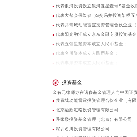
商中国律师提供法律服务；
代表银河投资设立银河复星壹号S基金收
中华数字电视控股公司（纽交所上市代码
代表大都会保险参与S交易并投资架桥五
律服务；
代表共青城动能雷霆投资管理合伙企业（
完美时空有限公司登陆美国纳斯达克股票
代表阳光融汇成立京东金融专项投资基金
代表五彊星耀资本成立人民币基金；
代表名川资本成立人民币基金；
代表丰厚资本成立人民币基金；
代表梦之城（阿狸）成立人民币基金；
代表高陆资本成立人民币基金；
投资基金
代表阳光融汇投资某境外美元基金。
金有元律师亦在诸多基金管理人向中国证
共青城动能雷霆投资管理合伙企业（有限
北京融欣汇略投资管理有限公司
呼家楼投资基金管理（北京）有限公司
深圳名川投资管理有限公司