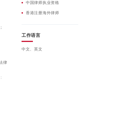
中国律师执业资格
猫不
香港注册海外律师
；
工作语言
（公
中文、英文
法律
；
；
；
；
承销