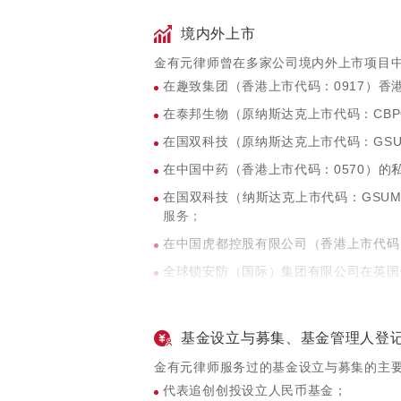
微拍堂、汇凯网络、梦之城、VeerChi
境内外上市
代表XVC投资徕芬、霸王茶姬、伊对、W
走、轻住、考拉阅读、爱论答、Yup！、卤
金有元律师曾在多家公司境内外上市项目
代表创新工场投资第四范式、点我达、打工网
在趣致集团（香港上市代码：0917）
代表阳光融汇资本投资朝聚医疗、狮桥、
在泰邦生物（原纳斯达克上市代码：CB
代表华控基金投资小橙堡、诺亦腾、21
在国双科技（原纳斯达克上市代码：GS
务机）等项目
在中国中药（香港上市代码：0570）的
代表新天域投资蓝鲸、歌德盈香、全峰快
在国双科技（纳斯达克上市代码：GSU
代表高达基金投资喜马拉雅FM等项目；
服务；
在中国虎都控股有限公司（香港上市代码
全球锁安防（国际）集团有限公司在英国
畅游有限公司（纳斯达克上市代码：CY
在搜房网（纽交所上市代码：SFUN）
基金设立与募集、基金管理人登
昌荣传播（纳斯达克上市代码：CHRM
金有元律师服务过的基金设立与募集的主
文思信息技术有限公司（纽交所上市代码
代表追创创投设立人民币基金；