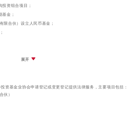
购投资组合项目；
：STV）纽约证券交易所上市项目中作为发行人中国律师为其提供相
期基金；
有限合伙）设立人民币基金；
市场（股票代码：PWRD）项目中作为发行人中国律师提供法律服务
；
展开
券投资基金业协会申请登记或变更登记提供法律服务，主要项目包括：
合伙）