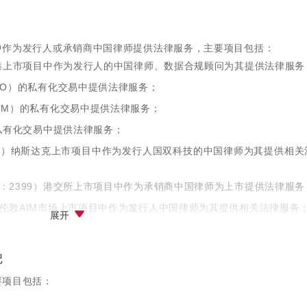
na、南京网尚等项目；
eee！、核桃编程、肆拾玖坊、条马、科杰科技、Yooz电子烟、熊
有有、LOOKNOW、uWant等项目；
中作为发行人或承销商中国律师提供法律服务，主要项目包括：
、EsayCar、IMBATV、悦跑圈等项目；
香港上市项目中作为发行人的中国律师、数据合规顾问为其提供法律服务
青普文化行馆、德裕世家等项目；
PO）的私有化交易中提供法律服务；
世纪、明日宇航、暴风影音、道有道、金州太平洋、恒信电气、大白熊
UM）的私有化交易中提供法律服务；
私有化交易中提供法律服务；
递等项目；
M）纳斯达克上市项目中作为发行人国双科技的中国律师为其提供相关
：2399）港交所上市项目中作为承销商中国律师为上市提供法律服务
伦敦AIM市场上市项目中作为发行人中国律师为其提供相关法律服务
展开
OU）纳斯达克上市项目中作为承销商中国律师为其提供相关法律服务
纽约证券交易所上市项目中作为发行人中国律师为其提供相关法律服务
记
）在纳斯达克上市项目中作为承销商中国律师提供法律服务；
要项目包括：
：VIT）在纽约证券交易所上市项目及上市后的增发项目中持续作为