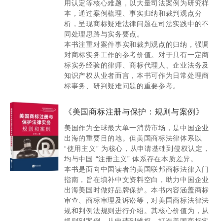
用认定等核心难题，以大量司法案例为研究样
协助某企业抓获销售假药的犯罪嫌疑人，配合警方现场执法并
本，通过案例梳理、事实归纳和裁判观点分
亲自参与抓捕行动。
析，呈现商标疑难法律问题在司法实践中的不
同处理思路与实务要点。
本书注重对案件事实和裁判观点的归纳，强调
对商标实务工作的参考价值。对于具有一定商
标实务经验的律师、商标代理人、企业法务及
知识产权从业者而言，本书可作为日常处理商
标事务、研判疑难问题的重要参考。
《美国商标注册与保护：规则与案例》
美国作为全球最大单一消费市场，是中国企业
出海的重要目的地。但美国商标法律体系以
“使用主义” 为核心，从申请基础到侵权认定，
均与中国 “注册主义” 体系存在本质差异。
本书是面向中国读者的美国联邦商标法律入门
指南，旨在填补中文资料空白，助力中国企业
出海美国时做好品牌保护。本书内容涵盖商标
审查、商标审理及诉讼等，对美国商标法律法
规和判例法规则进行介绍。其核心价值为，从