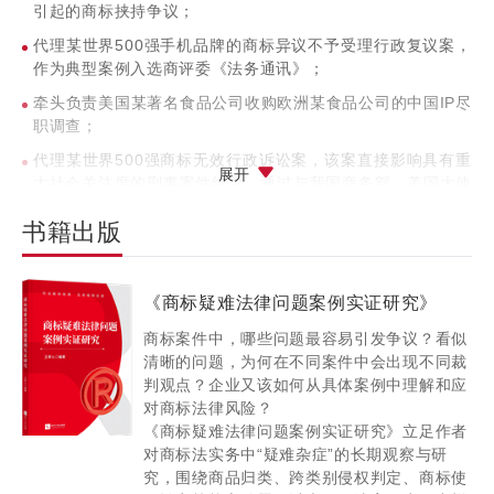
引起的商标挟持争议；
代理某世界500强手机品牌的商标异议不予受理行政复议案，
作为典型案例入选商评委《法务通讯》；
牵头负责美国某著名食品公司收购欧洲某食品公司的中国IP尽
职调查；
代理某世界500强商标无效行政诉讼案，该案直接影响具有重
展开
大社会关注度的刑事案件结果，通过与我国商务部、美国大使
馆、刑事案件管辖法院和其他代理机构的密切配合，成功维护
书籍出版
客户权益；
代理某世界500强商标驳回复审行政诉讼再审案，案例评选为
年度中国法院知识产权司法保护50件典型案例；
《商标疑难法律问题案例实证研究》
代理某知名高校处理与前高管的专利及商业秘密纠纷，获得诉
商标案件中，哪些问题最容易引发争议？看似
前行为保全，为法院典型案例；
清晰的问题，为何在不同案件中会出现不同裁
代理某美国公司诉南京某公司商标、版权侵权及不正当竞争
判观点？企业又该如何从具体案例中理解和应
案，在一个诉讼案件中同时涵括三个案由，属于国内知识产权
对商标法律风险？
诉讼领域罕见性成果；
《商标疑难法律问题案例实证研究》立足作者
对商标法实务中“疑难杂症”的长期观察与研
代理某乳制品企业应对商标无效宣告、行政查处、民事诉讼和
究，围绕商品归类、跨类别侵权判定、商标使
刑事追诉，通过两年努力，最终成功和解；