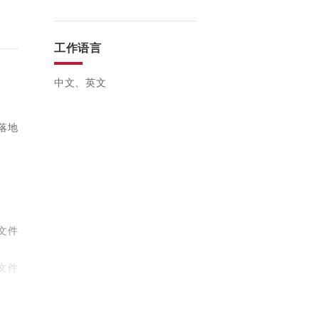
工作语言
中文、英文
；
落地
文件
文件