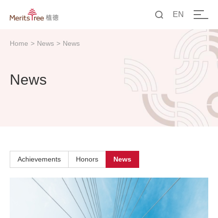
EN
中文
Home
>
News
>
News
EN
News
Achievements
Honors
News