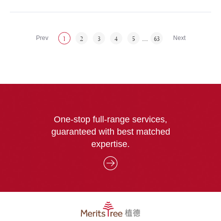
上一页
...
下一页
1
2
3
4
5
63
One-stop full-range services,
guaranteed with best matched
expertise.