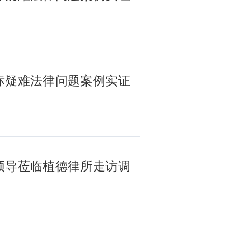
商标疑难法律问题案例实证
局领导莅临植德律所走访调