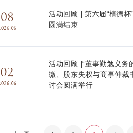
活动回顾 | 第六届“植德
08
圆满结束
2026.06
活动回顾 |“董事勤勉义
02
缴、股东失权与商事仲裁
2026.06
讨会圆满举行