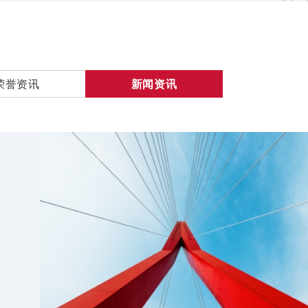
荣誉资讯
新闻资讯
2024.08.09
植德业绩 | 百亿美元
式开发，植德为四方之一
查看详情