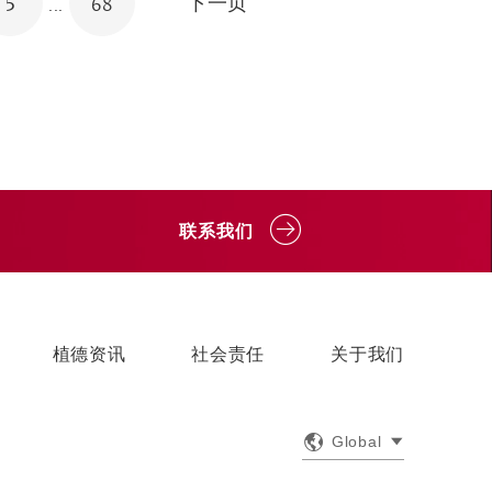
5
68
下一页
...
联系我们
植德资讯
社会责任
关于我们
Global
English