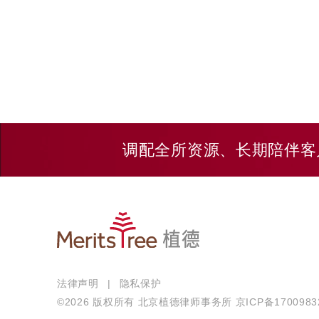
调配全所资源、长期陪伴客
法律声明
|
隐私保护
©2026 版权所有 北京植德律师事务所
京ICP备170098