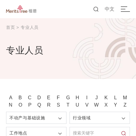
中文
EN
首页
>
专业人员
中文
专业人员
A
B
C
D
E
F
G
H
I
J
K
L
M
N
O
P
Q
R
S
T
U
V
W
X
Y
Z
不动产与基础设施
行业领域
工作地点