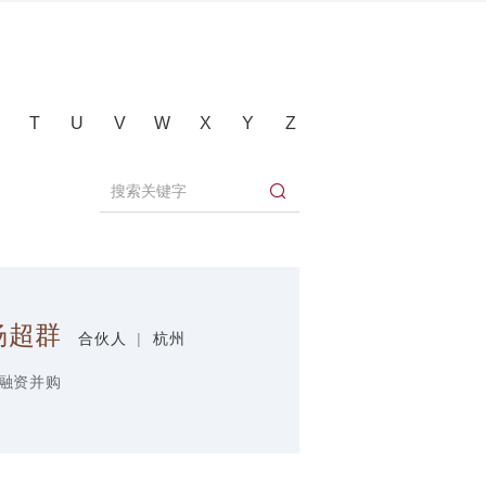
T
U
V
W
X
Y
Z
杨超群
合伙人
|
杭州
融资并购