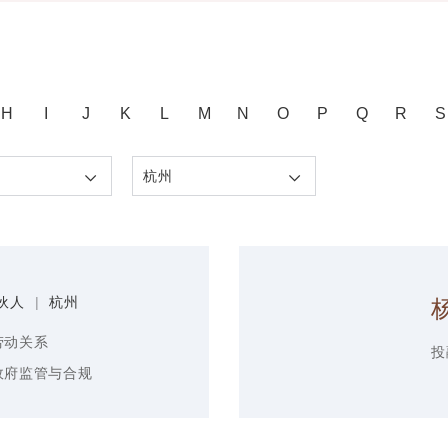
H
I
J
K
L
M
N
O
P
Q
R
S
杭州
伙人
|
杭州
劳动关系
投
政府监管与合规