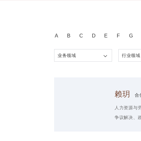
A
B
C
D
E
F
G
业务领域
行业领域
赖玥
合
人力资源与
争议解决
、